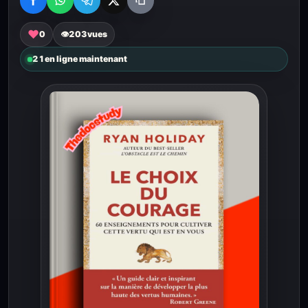
♥
0
👁
203
vues
21
en ligne maintenant