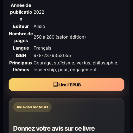
Année de
publicatio
2022
n
Éditeur
Alisio
Nombre de
250 à 280 (selon édition)
pages
Langue
Français
ISBN
978-2379353055
Principaux
Courage, stoïcisme, vertus, philosophie,
thèmes
leadership, peur, engagement
Lire l’EPUB
Avis des lecteurs
Donnez votre avis sur ce livre