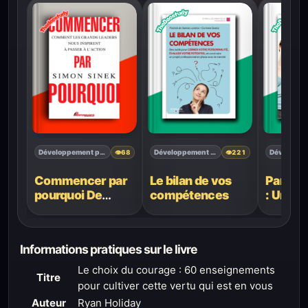
Développement personnel
Développement personnel
👁
68
👁
221
Commencer par
Le bilan de vos
Parents
pourquoi De
compétences
: Une a
Simon Sinek
écoute 
Informations pratiques sur le livre
Le choix du courage : 60 enseignements
Titre
pour cultiver cette vertu qui est en vous
Auteur
Ryan Holiday