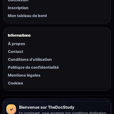
Inscription
Mon tableau de bord
Informations
À propos
Contact
Conditions d’utilisation
Politique de confidentialité
Mentions légales
Cookies
© 2026 The Doc Study — Tous droits réservés.
×
Recevoir les nouveaux livres
Bienvenue sur TheDocStudy
✓
Activez les notifications pour être prévenu quand un nouveau
livre est ajouté sur TheDocStudy.
En continuant, vous acceptez nos conditions d’utilisation