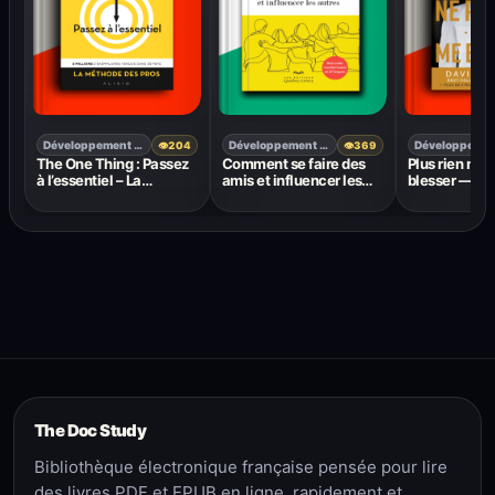
Développement personnel
Développement personnel
👁
204
👁
369
The One Thing : Passez
Comment se faire des
Plus rien ne 
à l’essentiel – La
amis et influencer les
blesser — Da
méthode des pros de
autres – Dale Carnegie
Goggins
Gary Keller et Jay
Papasan
The Doc Study
Bibliothèque électronique française pensée pour lire
des livres PDF et EPUB en ligne, rapidement et