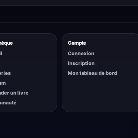
thèque
Compte
l
Connexion
Inscription
ries
Mon tableau de bord
um
er un livre
unauté