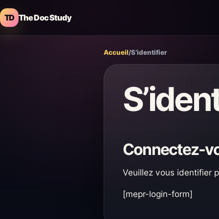
TD
The Doc Study
Accueil
/
S’identifier
S’ident
Connectez-vou
Veuillez vous identifier
[mepr-login-form]