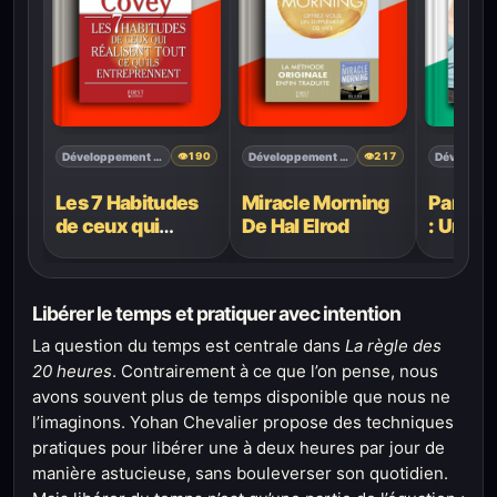
Développement personnel
Développement personnel
👁
190
👁
217
Les 7 Habitudes
Miracle Morning
Parents
de ceux qui
De Hal Elrod
: Une a
réalisent tout ce
écoute 
qu’ils
entreprennent De
Libérer le temps et pratiquer avec intention
Stephen R.
Covey
La question du temps est centrale dans
La règle des
20 heures
. Contrairement à ce que l’on pense, nous
avons souvent plus de temps disponible que nous ne
l’imaginons. Yohan Chevalier propose des techniques
pratiques pour libérer une à deux heures par jour de
manière astucieuse, sans bouleverser son quotidien.