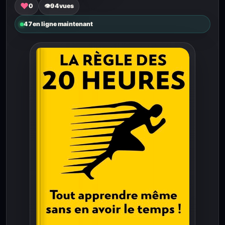
♥
0
👁
94
vues
47
en ligne maintenant