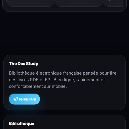
autres – Dale Carnegie
enseignemen
cultiver cette
est en vous
The Doc Study
Bibliothèque électronique française pensée pour lire
des livres PDF et EPUB en ligne, rapidement et
confortablement sur mobile.
Telegram
Bibliothèque