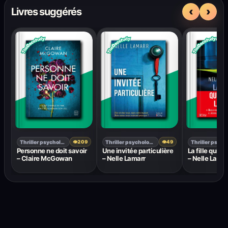
‹
›
Livres suggérés
Thriller psychologique
Thriller psychologique
👁
209
👁
49
Personne ne doit savoir
Une invitée particulière
La fille qui ve
– Claire McGowan
– Nelle Lamarr
– Nelle Lamar