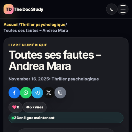
TD
The Doc Study
Accueil
/
Thriller psychologique
/
Toutes ses fautes – Andrea Mara
LIVRE NUMÉRIQUE
Toutes ses fautes –
Andrea Mara
November 16, 2025
• Thriller psychologique
♥
0
👁
57
vues
26
en ligne maintenant