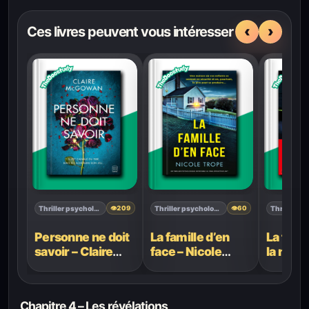
‹
›
Ces livres peuvent vous intéresser
Thriller psychologique
Thriller psychologique
👁
209
👁
60
Personne ne doit
La famille d’en
La fille
savoir – Claire
face – Nicole
la nuit 
McGowan
Trope
Lamarr
Chapitre 4 – Les révélations