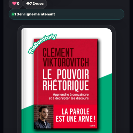
♥
0
👁
72
vues
13
en ligne maintenant