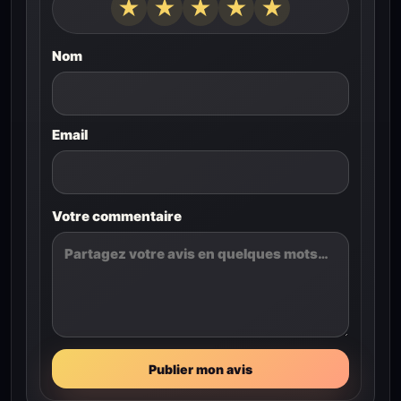
★
★
★
★
★
Nom
Email
Votre commentaire
Publier mon avis