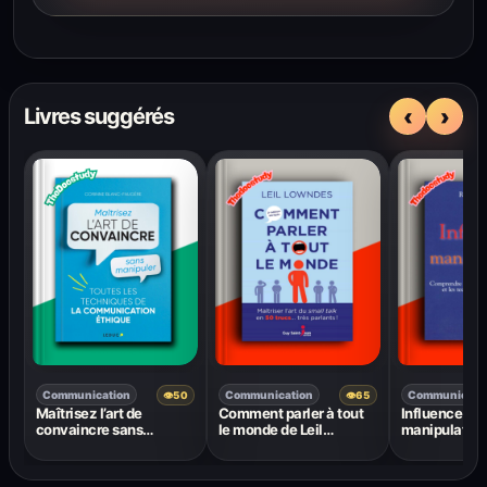
‹
›
Livres suggérés
Communication
Communication
Communicati
👁
50
👁
65
Maîtrisez l’art de
Comment parler à tout
Influence et
convaincre sans
le monde de Leil
manipulation 
manipuler – Corinne
Lowndes : Maîtriser l’art
Comprendre e
Blanc-Faugère
du small talk en 50 trucs
les mécanism
très parlants !
techniques d