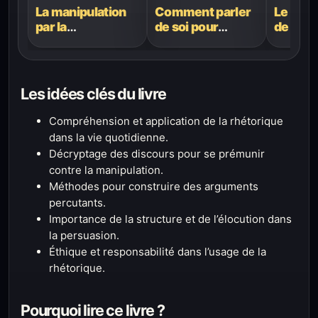
La manipulation
Comment parler
Le sup
par la
de soi pour
de l’in
communication
convaincre
Zoe Ch
— Justus
Commen
Kronfeld : L’art de
les cœur
l’éloquence et
les poi
Les idées clés du livre
l’influence
et chan
choses 
Compréhension et application de la rhétorique
mieux
dans la vie quotidienne.
Décryptage des discours pour se prémunir
contre la manipulation.
Méthodes pour construire des arguments
percutants.
Importance de la structure et de l’élocution dans
la persuasion.
Éthique et responsabilité dans l’usage de la
rhétorique.
Pourquoi lire ce livre ?