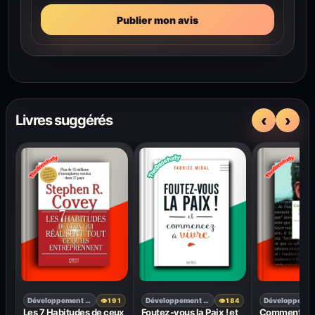
Publier mon avis
‹
›
Livres suggérés
Développement personnel
Développement personnel
👁
191
👁
184
Les 7 Habitudes de ceux
Foutez-vous la Paix ! et
Comment déj