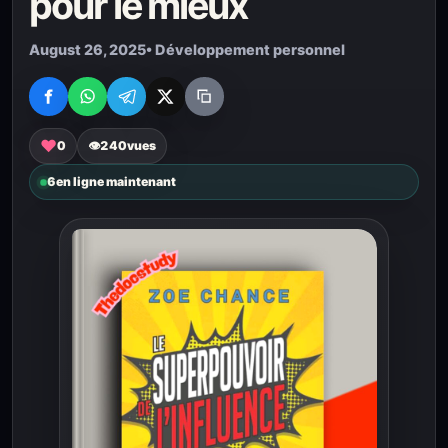
pour le mieux
August 26, 2025
• Développement personnel
♥
0
👁
240
vues
6
en ligne maintenant