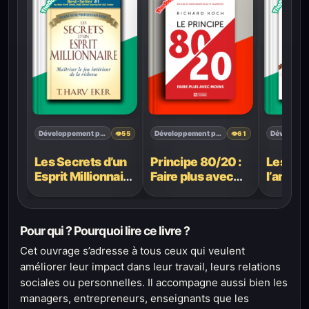
Développement personnel
Développement personnel
👁
55
👁
61
Les Secrets d’un
Principe 80/20 :
Les 5 l
Esprit Millionnaire
Faire plus avec
l’amour
– T. Harv Eker
moins De Richard
Koch
Pour qui ? Pourquoi lire ce livre ?
Cet ouvrage s’adresse à tous ceux qui veulent
améliorer leur impact dans leur travail, leurs relations
sociales ou personnelles. Il accompagne aussi bien les
managers, entrepreneurs, enseignants que les