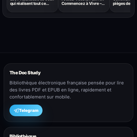
qui réalisent tout ce
Commencez à Vivre –
pièges de l’i
qu’ils entreprennent De
Fabrice Midal
par Henri Bro
Stephen R. Covey
règles de l’es
The Doc Study
Bibliothèque électronique française pensée pour lire
des livres PDF et EPUB en ligne, rapidement et
confortablement sur mobile.
Telegram
Bibliothèque