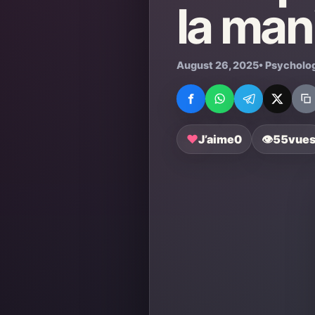
la man
August 26, 2025
• Psycholo
♥
J’aime
0
👁
55
vue