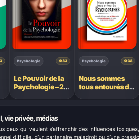
Psychologie
Psychologie
3
👁
83
👁
38
Le Pouvoir de la
Nous sommes
Psychologie – 2
tous entourés de
livres en 1
psychopathes —
Bärbel Mechler
l, vie privée, médias
s ceux qui veulent s’affranchir des influences toxiques, 
nel difficile, d’un partenaire maladroit ou d’une pressi