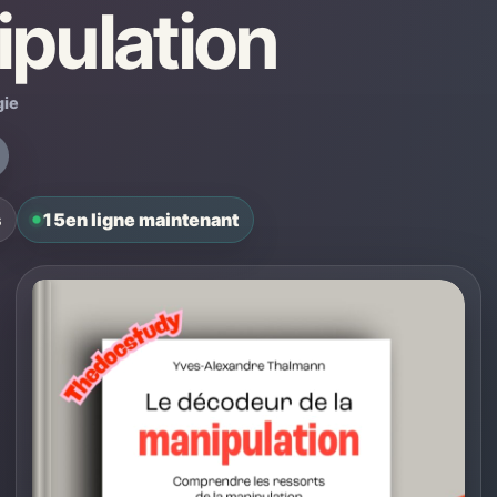
ipulation
gie
s
15
en ligne maintenant