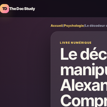
TD
The Doc Study
Accueil
/
Psychologie
/
Le décodeur d
LIVRE NUMÉRIQUE
Le déc
manipu
Alexan
Compre