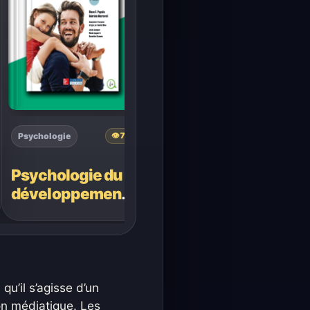
Psychologie
👁
70
Psychologie du
développement
humain – Diane E.
Papalia &
Gabriela
Martorell
qu’il s’agisse d’un
on médiatique. Les