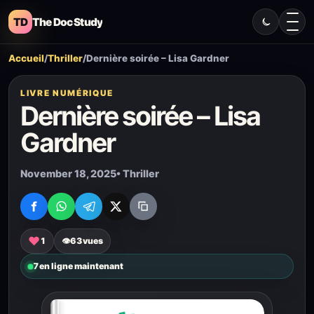
TD
The Doc Study
Accueil
/
Thriller
/
Dernière soirée – Lisa Gardner
LIVRE NUMÉRIQUE
Dernière soirée – Lisa
Gardner
November 18, 2025
• Thriller
♥
1
👁
63
vues
7
en ligne maintenant