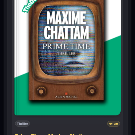
Thriller
👁
130