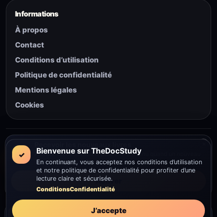
Informations
À propos
Contact
Conditions d’utilisation
Politique de confidentialité
Mentions légales
Cookies
© 2026 The Doc Study — Tous droits réservés.
×
Recevoir les nouveaux livres
Bienvenue sur TheDocStudy
✓
Activez les notifications pour être prévenu quand un nouveau
livre est ajouté sur TheDocStudy.
En continuant, vous acceptez nos conditions d’utilisation
et notre politique de confidentialité pour profiter d’une
lecture claire et sécurisée.
Activer
Conditions
Confidentialité
Communauté
J’accepte