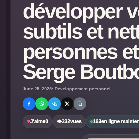
développer v
subtils et net
personnes et 
Serge Boutb
June 25, 2025
• Développement personnel
♥
J’aime
0
👁
232
vues
163
en ligne mainte