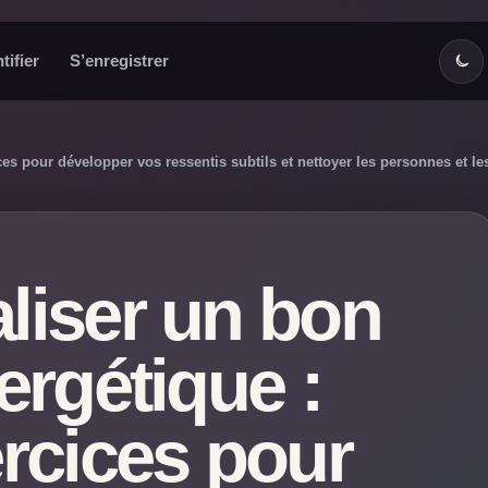
tifier
S’enregistrer
s pour développer vos ressentis subtils et nettoyer les personnes et le
liser un bon
ergétique :
rcices pour