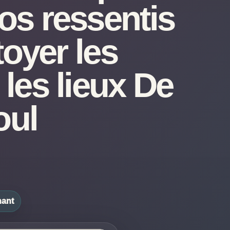
os ressentis
toyer les
les lieux De
oul
nant