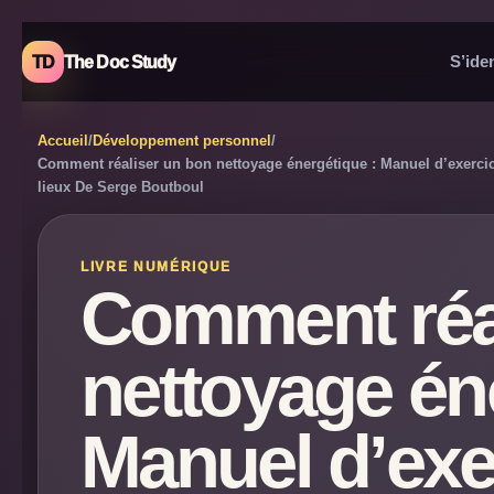
TD
The Doc Study
S’iden
Accueil
/
Développement personnel
/
Comment réaliser un bon nettoyage énergétique : Manuel d’exercice
lieux De Serge Boutboul
LIVRE NUMÉRIQUE
Comment réa
nettoyage én
Manuel d’exe