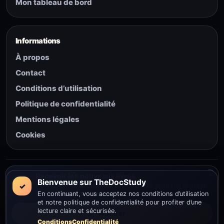
Mon tableau de bord
Informations
À propos
Contact
Conditions d’utilisation
Politique de confidentialité
Mentions légales
Cookies
© 2026 The Doc Study — Tous droits réservés.
×
Recevoir les nouveaux livres
Bienvenue sur TheDocStudy
✓
Activez les notifications pour être prévenu quand un nouveau
livre est ajouté sur TheDocStudy.
En continuant, vous acceptez nos conditions d’utilisation
et notre politique de confidentialité pour profiter d’une
lecture claire et sécurisée.
Activer
Conditions
Confidentialité