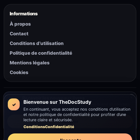
Informations
À propos
Contact
Conditions d’utilisation
Politique de confidentialité
Mentions légales
Cookies
© 2026 The Doc Study — Tous droits réservés.
×
Recevoir les nouveaux livres
Bienvenue sur TheDocStudy
✓
Activez les notifications pour être prévenu quand un nouveau
livre est ajouté sur TheDocStudy.
En continuant, vous acceptez nos conditions d’utilisation
et notre politique de confidentialité pour profiter d’une
lecture claire et sécurisée.
Activer
Conditions
Confidentialité
Communauté