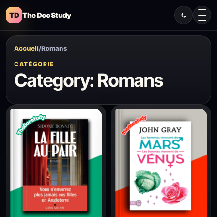
TD
The Doc Study
Accueil
/
Romans
CATÉGORIE
Category:
Romans