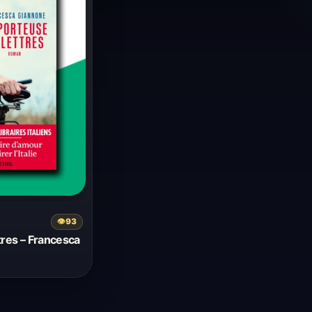
👁
93
tres – Francesca