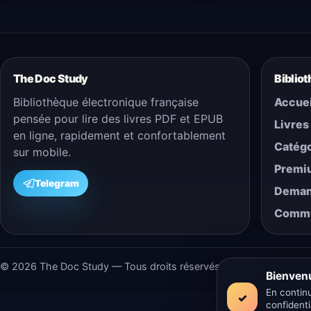
The Doc Study
Biblio
Bibliothèque électronique française
Accuei
pensée pour lire des livres PDF et EPUB
Livres
en ligne, rapidement et confortablement
Catégo
sur mobile.
Premi
Telegram
Demand
Comm
© 2026 The Doc Study — Tous droits réservés.
Bienven
En continu
✓
confidenti