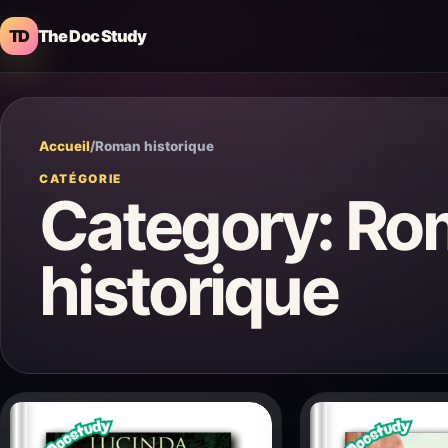
TD
The Doc Study
Accueil
/
Roman historique
CATÉGORIE
Category:
Ro
historique