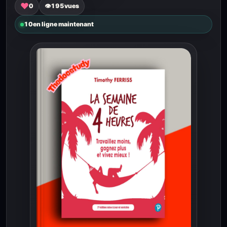
♥
0
👁
195
vues
10
en ligne maintenant