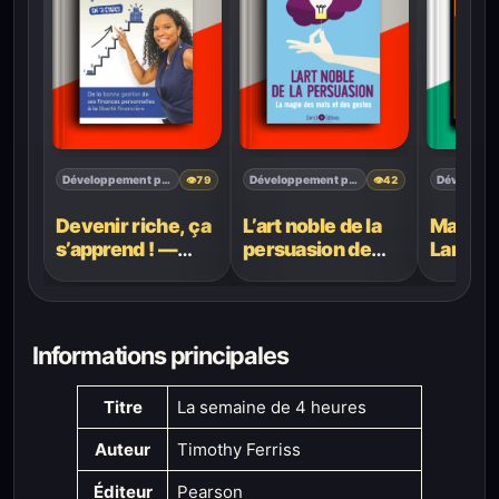
Développement personnel
Développement personnel
👁
79
👁
42
Devenir riche, ça
L’art noble de la
Manuel
s’apprend ! —
persuasion de
Langag
Méaïvis Céprika-
Giorgio Nardone :
– Rober
Giberné : 7
La magie des
étapes vers la
mots et des
liberté financière
gestes
Informations principales
Titre
La semaine de 4 heures
Auteur
Timothy Ferriss
Éditeur
Pearson