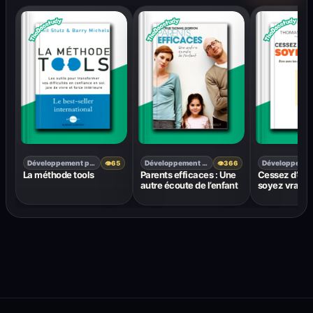
Développement personnel
Développement personnel
👁
65
👁
366
La méthode tools
Parents efficaces : Une
Cessez d’être
autre écoute de l’enfant
soyez vrai !