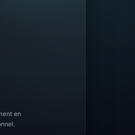
ment en
onnel.