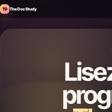
TD
The Doc Study
Lise
prog